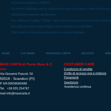
fasi di lavorazione A MANO.
Le vernici utilizzate per la colorazione sono ad acqua e tutto il process
ridottissimo impatto ambientale.
Per ottenere il sigillo "EGAN" ogni articolo passa attraverso tre controlli
Per questo motivo ogni singolo pezzo è unico e irripetibile.
Tutti i nostri articoli sono forniti con scatola originale
HOME
CHI SIAMO
INGROSSO CARTA
NEGOZIO
IMB
MASI CARTA di Paolo Masi & C.
COSTUMER CARE
snc
Condizioni di vendita
Diritto di recesso resi e rimborsi
Via Giovanni Pascoli, 50
Pagamenti
50018 - Scandicci (FI)
Spedizioni
P. IVA 00658060488
Assistenza continua
Tel. +39 055 254787
mail
info@masicarta.it