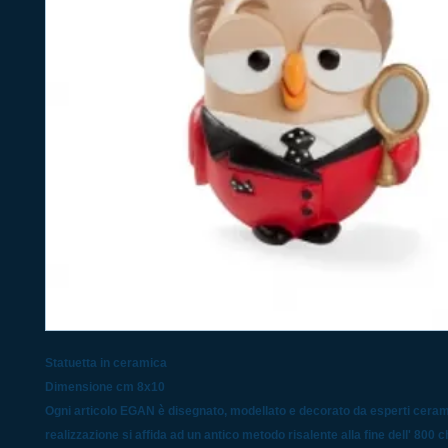
Statuetta in ceramica
Dimensione cm 8x10
Ogni articolo EGAN è disegnato, modellato e decorato da esperti cerami
realizzazione si affida ad un antico metodo risalente alla fine dell' 800