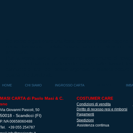
Se volete organizzare una festa, presso il nostro negozio po
come desiderate; potete trovare palloncini, striscioni, ste
scintillanti.
Per la vostra tavola un vastissimo assortimento di tovaglie
colori, coordinati con piatto fondo, piano, piatto dessert, tova
cannucce di tutti i tipi, posate argentate in plastica oppure 
qualità che desiderate.
HOME
CHI SIAMO
INGROSSO CARTA
NEGOZIO
IMB
MASI CARTA di Paolo Masi & C.
COSTUMER CARE
snc
Condizioni di vendita
Diritto di recesso resi e rimborsi
Via Giovanni Pascoli, 50
Pagamenti
50018 - Scandicci (FI)
Spedizioni
P. IVA 00658060488
Assistenza continua
Tel. +39 055 254787