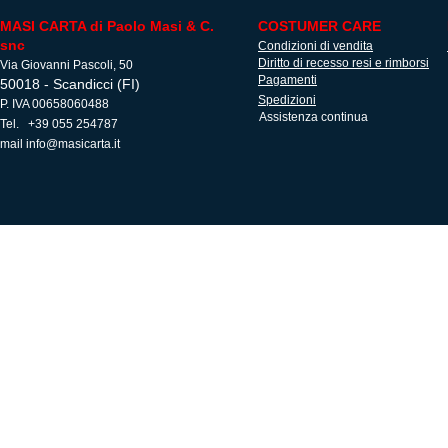
MASI CARTA di Paolo Masi & C.
COSTUMER CARE
snc
Condizioni di vendita
Diritto di recesso resi e rimborsi
Via Giovanni Pascoli, 50
Pagamenti
50018 - Scandicci (FI)
Spedizioni
P. IVA 00658060488
Assistenza continua
Tel. +39 055 254787
mail
info@masicarta.it