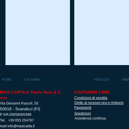
Cuffiette
Tanga
HOME
CHI SIAMO
INGROSSO CARTA
NEGOZIO
IMB
MASI CARTA di Paolo Masi & C.
COSTUMER CARE
snc
Condizioni di vendita
Diritto di recesso resi e rimborsi
Via Giovanni Pascoli, 50
Pagamenti
50018 - Scandicci (FI)
Spedizioni
P. IVA 00658060488
Assistenza continua
Tel. +39 055 254787
mail
info@masicarta.it