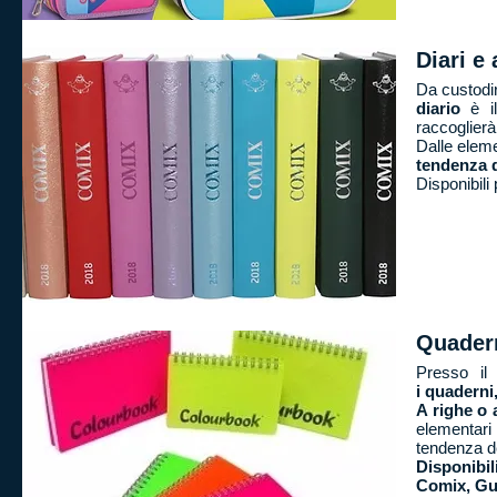
Diari e
Da custodir
diario
è il
raccoglierà 
Dalle elemen
tendenza 
Disponibili 
Quader
Presso il 
i quaderni
A righe o 
elementari 
tendenza d
Disponibil
Comix, Gut