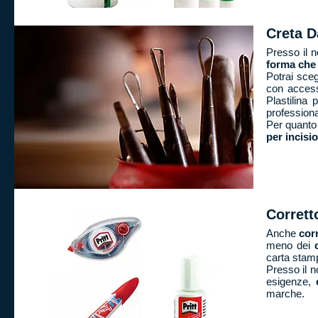
Creta 
Presso il n
forma che 
Potrai sceg
con access
Plastilina
professiona
Per quanto 
per incisio
Corretto
Anche
cor
meno dei
carta stamp
Presso il n
esigenze,
marche.