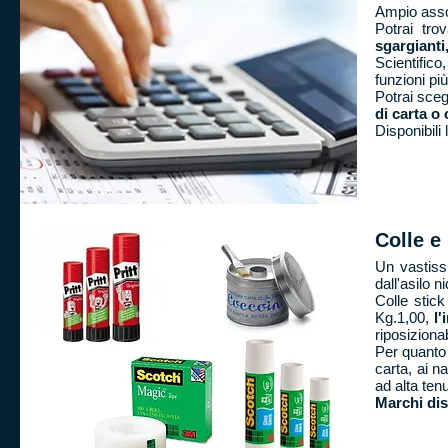
Ampio assort
Potrai tro
sgargianti
Scientifico
funzioni pi
Potrai sceg
di carta o 
Disponibili
Colle e
Un vastiss
dall'asilo n
Colle stick
Kg.1,00,
l'
riposizionab
Per quanto 
carta, ai na
ad alta tenu
Marchi dis