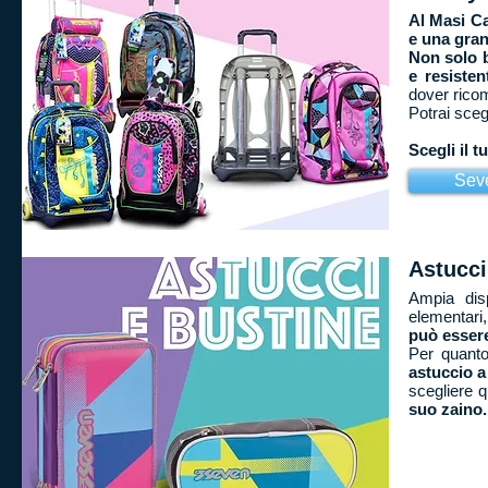
Al Masi Ca
e una gran
Non solo b
e resisten
dover ricom
Potrai sceg
Scegli il t
Sev
Astucci
Ampia disp
elementari
può essere
Per quanto
astuccio a
scegliere q
suo zaino.