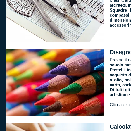
Masi Carta
architetti, 
Squadre i
compassi, 
dimensioni
accessori 
Disegno
Presso il n
scuola mate
Pastelli i
acquisto d
a olio, co
carta, cart
Di tutti g
artistico e
Clicca e sc
Calcolat