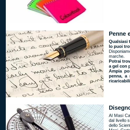
Penne e 
Qualsiasi 
lo puoi tro
Disponiamo
marche.
Potrai tro
a gel con p
Ampia poss
penna, a r
ricaricabil
Disegno
Al Masi Ca
dal livello 
dello Scient