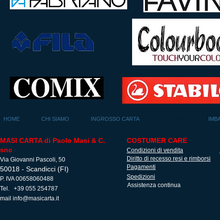
HOME
CHI SIAMO
INGROSSO CARTA
NEGOZIO
IMB
MASI CARTA di Paolo Masi & C.
COSTUMER CARE
snc
Condizioni di vendita
Diritto di recesso resi e rimborsi
Via Giovanni Pascoli, 50
Pagamenti
50018 - Scandicci (FI)
Spedizioni
P. IVA 00658060488
Assistenza continua
Tel. +39 055 254787
mail
info@masicarta.it