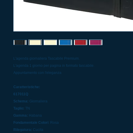
L'agenda giornaliera Tascabile Premium.
L'agenda 1 giorno per pagina in formato tascabile.
Appuntamento con l'eleganza
Caratteristiche:
617011Q
Schema:
Giornaliera
Taglio:
TN
Gamma:
Habana
Fondamentale Colori
: Rosa
Rilegatura:
Cucita