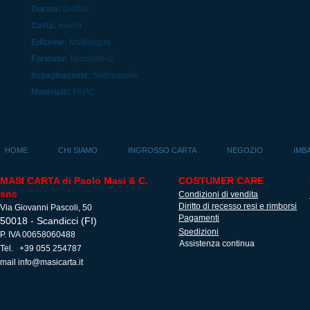
Durata:
Dic/Dic
Carta:
avorio
Edizione:
Multilingua
Formato:
Tascabile-S
Impaginazione:
Settimanale
Materiale:
PAPC
HOME
CHI SIAMO
INGROSSO CARTA
NEGOZIO
IMB
MASI CARTA di Paolo Masi & C.
COSTUMER CARE
snc
Condizioni di vendita
Diritto di recesso resi e rimborsi
Via Giovanni Pascoli, 50
Pagamenti
50018 - Scandicci (FI)
Spedizioni
P. IVA 00658060488
Assistenza continua
Tel. +39 055 254787
mail
info@masicarta.it