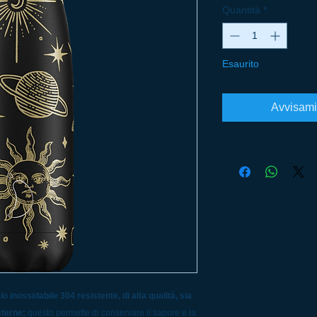
Quantità
*
Esaurito
Avvisami
io inossidabile 304 resistente, di alta qualità, sia
esterne;
questo permette di conservare il sapore e la