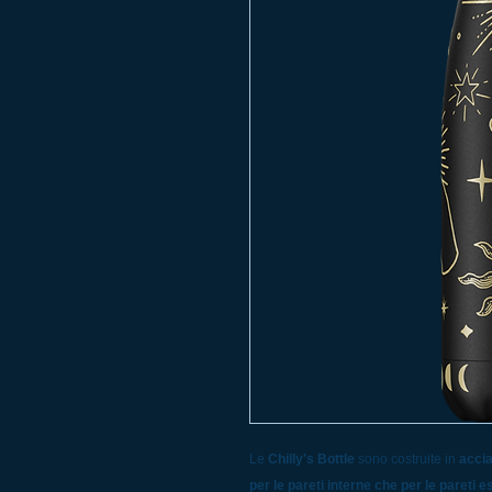
Le
Chilly's Bottle
sono costruite in
accia
per le pareti interne che per le pareti 