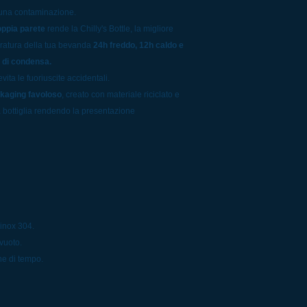
cuna contaminazione.
oppia parete
rende la Chilly's Bottle, la migliore
aratura della tua bevanda
24h freddo, 12h caldo e
a di condensa.
vita le fuoriuscite accidentali.
ckaging favoloso
, creato con materiale riciclato e
 bottiglia rendendo la presentazione
 inox 304.
vuoto.
ne di tempo.