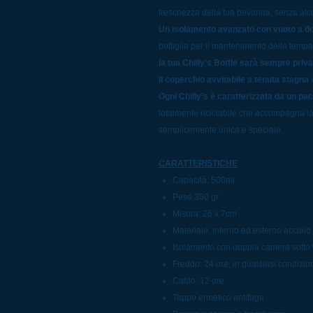
freschezza della tua bevanda, senza al
Un isolamento avanzato con vuoto a d
bottiglia per il mantenimento della temp
la tua Chilly's Bottle sarà sempre priv
Il coperchio avvitabile a tenuta stagna
e
Ogni Chilly’s è caratterizzata da un pa
totalmente riciclabile che accompagna la
semplicemente unica e speciale.
CARATTERISTICHE
Capacità: 500ml
Peso 360 gr
Misura: 26 x 7cm
Materiale: interno ed esterno acciaio
Isolamento con doppia camera sotto 
Freddo: 24 ore, in qualsiasi condizio
Caldo: 12 ore
Tappo ermetico antifuga.