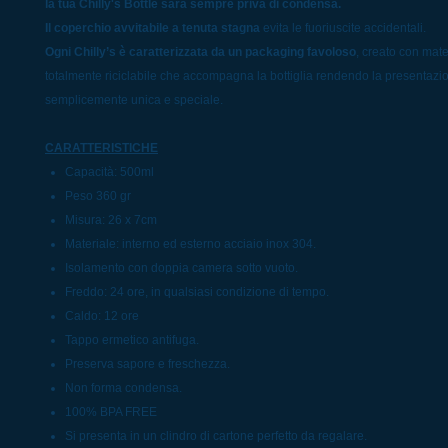
la tua Chilly's Bottle sarà sempre priva di condensa.
Il coperchio avvitabile a tenuta stagna
evita le fuoriuscite accidentali.
Ogni Chilly’s è caratterizzata da un packaging favoloso
, creato con mater
totalmente riciclabile che accompagna la bottiglia rendendo la presentazi
semplicemente unica e speciale.
CARATTERISTICHE
Capacità: 500ml
Peso 360 gr
Misura: 26 x 7cm
Materiale: interno ed esterno acciaio inox 304.
Isolamento con doppia camera sotto vuoto.
Freddo: 24 ore, in qualsiasi condizione di tempo.
Caldo: 12 ore
Tappo ermetico antifuga.
Preserva sapore e freschezza.
Non forma condensa.
100% BPA FREE
Si presenta in un clindro di cartone perfetto da regalare.