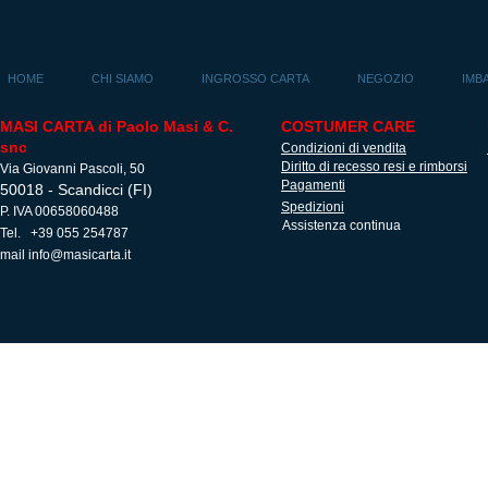
HOME
CHI SIAMO
INGROSSO CARTA
NEGOZIO
IMB
MASI CARTA di Paolo Masi & C.
COSTUMER CARE
snc
Condizioni di vendita
Diritto di recesso resi e rimborsi
Via Giovanni Pascoli, 50
Pagamenti
50018 - Scandicci (FI)
Spedizioni
P. IVA 00658060488
Assistenza continua
Tel. +39 055 254787
mail
info@masicarta.it