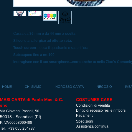
Cassa da
36 mm o da 44 mm a scelta
Silicone anallergico ad effetto seta.
Touch screen
...tocca il quadrante e scopri l'ora
Subacqueo fino a mt.100
Interagisce con il tuo smartphone...entra anche tu nella Zitto's Comunit
HOME
CHI SIAMO
INGROSSO CARTA
NEGOZIO
IMB
MASI CARTA di Paolo Masi & C.
COSTUMER CARE
snc
Condizioni di vendita
Diritto di recesso resi e rimborsi
Via Giovanni Pascoli, 50
Pagamenti
50018 - Scandicci (FI)
Spedizioni
P. IVA 00658060488
Assistenza continua
Tel. +39 055 254787