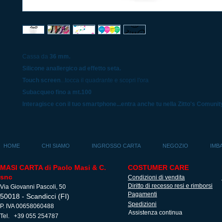
Cassa da
36 mm.
Silicone anallergico ad effetto seta.
Touch screen
...tocca il quadrante e scopri l'ora
Subacqueo fino a mt.100
Interagisce con il tuo smartphone...entra anche tu nella Zitto's Comunit
HOME
CHI SIAMO
INGROSSO CARTA
NEGOZIO
IMB
MASI CARTA di Paolo Masi & C.
COSTUMER CARE
snc
Condizioni di vendita
Diritto di recesso resi e rimborsi
Via Giovanni Pascoli, 50
Pagamenti
50018 - Scandicci (FI)
Spedizioni
P. IVA 00658060488
Assistenza continua
Tel. +39 055 254787