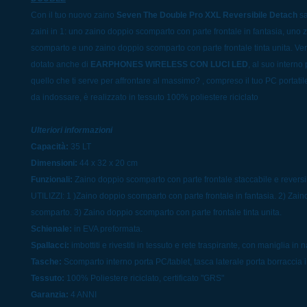
Con il tuo nuovo zaino
Seven The Double Pro XXL Reversibile Detach
sa
zaini in 1: uno zaino doppio scomparto con parte frontale in fantasia, uno
scomparto e uno zaino doppio scomparto con parte frontale tinta unita. Ver
dotato anche di
EARPHONES WIRELESS CON LUCI LED
, al suo interno 
quello che ti serve per affrontare al massimo? , compreso il tuo PC portatil
da indossare, è realizzato in tessuto 100% poliestere riciclato
Ulteriori informazioni
Capacità:
35 LT
Dimensioni:
44 x 32 x 20 cm
Funzionali:
Zaino doppio scomparto con parte frontale staccabile e reversi
UTILIZZI: 1 )Zaino doppio scomparto con parte frontale in fantasia. 2) Zai
scomparto. 3) Zaino doppio scomparto con parte frontale tinta unita.
Schienale:
in EVA preformata.
Spallacci:
imbottiti e rivestiti in tessuto e rete traspirante, con maniglia in n
Tasche:
Scomparto interno porta PC/tablet, tasca laterale porta borraccia i
Tessuto:
100% Poliestere riciclato, certificato "GRS"
Garanzia:
4 ANNI