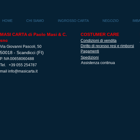
HOME
CHI SIAMO
INGROSSO CARTA
NEGOZIO
IMB
MASI CARTA di Paolo Masi & C.
COSTUMER CARE
snc
Condizioni di vendita
Diritto di recesso resi e rimborsi
Via Giovanni Pascoli, 50
Pagamenti
50018 - Scandicci (FI)
Spedizioni
P. IVA 00658060488
Assistenza continua
Tel. +39 055 254787
mail
info@masicarta.it