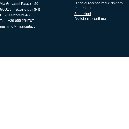
Diritto di recesso resi e rimborsi
Via Giovanni Pascoli, 50
Pagamenti
50018 - Scandicci (FI)
Spedizioni
P. IVA 00658060488
Assistenza continua
Tel. +39 055 254787
mail
info@masicarta.it