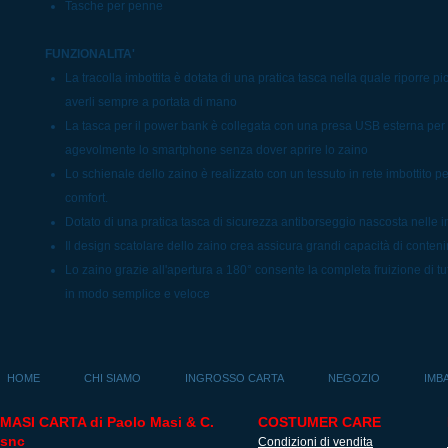
Tasche per penne
FUNZIONALITA'
La tracolla imbottita è dotata di una pratica tasca nella quale riporre pic
averli sempre a portata di mano
La tasca per il power bank è collegata con una presa USB esterna per 
agevolmente lo smartphone senza dover aprire lo zaino
Lo schienale dello zaino è realizzato con un tessuto in rete imbottito p
comfort.
Dotato di una pratica tasca di sicurezza antiborseggio nascosta nelle i
Il design scatolare dello zaino crea assicura grandi capacità di conten
Lo zaino grazie all'apertura a 180° consente la completa fruizione di tutt
in modo semplice e veloce
HOME
CHI SIAMO
INGROSSO CARTA
NEGOZIO
IMB
MASI CARTA di Paolo Masi & C.
COSTUMER CARE
snc
Condizioni di vendita