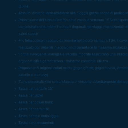
(10%)
Tessuto idrorepellente resistente alla pioggia grazie anche al pratico t
Prevenzione del furto all'interno dello zaino la serratura TSA (transport
administration) permette i controlli doganali nei viaggi internazionali s
zaino stesso
Filo telescopico in acciaio da inserire nel blocco serratura TSA. Il cavo 
realizzato con sette fili in acciaio inox garantisce la massima sicurezza c
Forma avvolgente, maniglia e tracolla imbottite assicurano una straord
ergonomicità e garantiscono il massimo comfort di utilizzo
Proposto in 5 originali colori moda (grigio grafite, grigio nuvola, verde 
cadmio e blu navy)
Zaino personalizzato con la stampa in versione catarifrangente del lo
Tasca per portatile 15"
Tasca per tablet
Tasca per power bank
Tasca per hard disk
Tasca per telo antipioggia
Tasca porta documenti