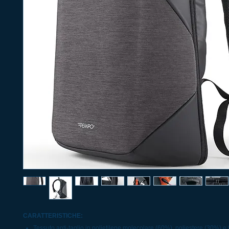
CARATTERISTICHE:
Tessuto anti-taglio in polietilene molecolare (60%), poliestere (30%) e f