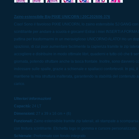
Zaino estensibile Big PIXIE UNICORN | 20C202606-376
Ciao! Sono il favoloso PIXIE UNICORN, lo zaino estensibile SJ GANG con f
scintillante per andare a scuola e giocare! Estrai i miei INSERTI A FORMA D
pattina per trasformarmi in un meraviglioso UNICORNO ALATO! Ho un do
spazioso, di cui puoi aumentare facilmente la capienza tramite le zip latera
accogliere e distribuire in modo ottimale libri, quaderni e tutto ciò che ti se
giornata, potendo sfruttare anche la tasca frontale. Inoltre, sono davvero
indossare sulle spalle, grazie a schienale e spallacci confortevoli. In più, i
mantiene la mia struttura inalterata, garantendo la stabilità del contenuto
carico.
Ulteriori informazioni
Capacità:
24 LT
Dimensioni:
27 x 39 x 16 cm + (6)
Funzionali:
Zaino estensibile tramite zip laterali, ali stampate a scomparsa 
con finitura scintillante. Etichetta logo in gomma e cursore personalizzato.
Schienale:
Preformato con fondo integrato