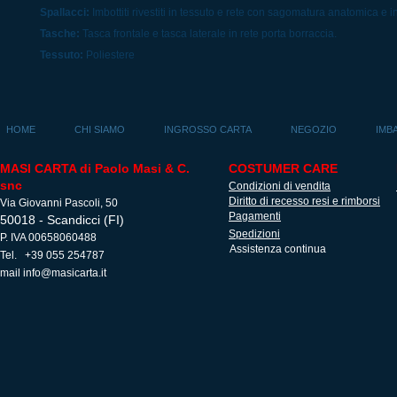
Spallacci:
Imbottiti rivestiti in tessuto e rete con sagomatura anatomica e in
Tasche:
Tasca frontale e tasca laterale in rete porta borraccia.
Tessuto:
Poliestere
HOME
CHI SIAMO
INGROSSO CARTA
NEGOZIO
IMB
MASI CARTA di Paolo Masi & C.
COSTUMER CARE
snc
Condizioni di vendita
Diritto di recesso resi e rimborsi
Via Giovanni Pascoli, 50
Pagamenti
50018 - Scandicci (FI)
Spedizioni
P. IVA 00658060488
Assistenza continua
Tel. +39 055 254787
mail
info@masicarta.it