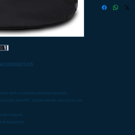
d | 201002277-535
ura dello scomparto principale facilitata.
erna porta tablet/PC, tasche laterali: una chiusa con
ndo integrato.
 rete traspirante.