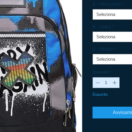
A - TIPOLOGIA
*
Seleziona
B - LINEA
*
Seleziona
C - SESSO
*
Seleziona
Quantità
*
Esaurito
Avvisami