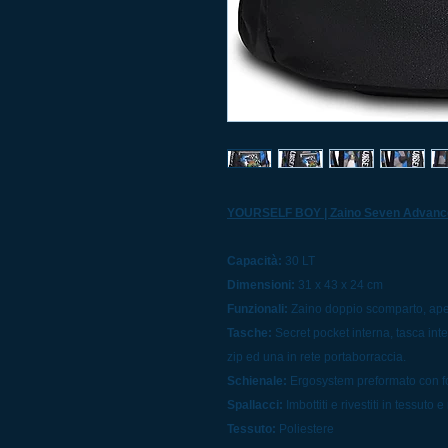
YOURSELF BOY | Zaino Seven Advance
Capacità:
30 LT
Dimensioni:
31 x 43 x 24 cm
Funzionali:
Zaino doppio scomparto, apert
Tasche:
Secret pocket interna, tasca int
zip ed una in rete portaborraccia.
Schienale:
Ergosystem preformato con fo
Spallacci:
Imbottiti e rivestiti in tessuto e
Tessuto:
Poliestere