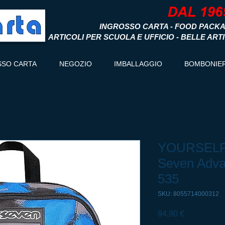
INGROSSO CARTA - FOOD PACKA
ARTICOLI PER SCUOLA E UFFICIO - BELLE ART
SSO CARTA
NEGOZIO
IMBALLAGGIO
BOMBONIE
YOURSELF 
Seven Adva
535
SKU: 8055714000312
Prezzo
94,90 €