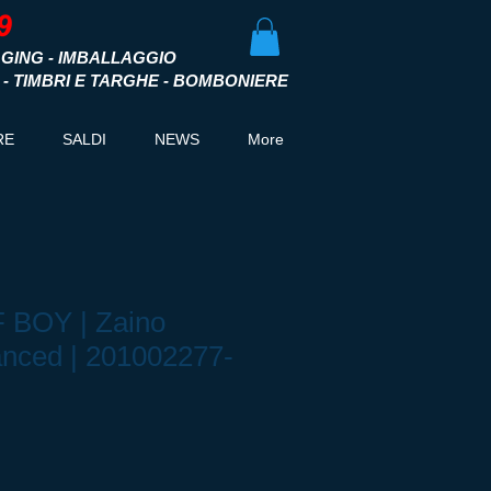
GING - IMBALLAGGIO
I - TIMBRI E TARGHE - BOMBONIERE
RE
SALDI
NEWS
More
BOY | Zaino
nced | 201002277-