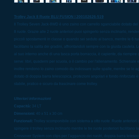
Trolley Jack 8 Ruote BLU FUSION | 200102626-519
Il Trolley Seven Jack-8WD è uno zaino con carrello sganciabile dotato de
8 ruote. Grazie alle 2 ruote anteriori puoi spingerlo senza inclinarlo, rende
piccoli spostamenti in classe o quando sei seduto al banco, mentre le 6 ruo
facilitano la salita dei gradini, affrontandoli sempre con la giusta cautela. 
al suo interno anche di una tasca porta borraccia, è capiente, da riempire 
serve: libri, quaderni per scuola, o il cambio per l'allenamento. Schienale e 
inoltre rendono lo zaino comodo da indossare sulle spalle, mentre se lo ag
dotato di doppia barra telescopica, protezioni angolari e fondo rinforzato
stabile, pratico e sicuro da trascinare come trolley.
Ulteriori informazioni
Capacità:
34 LT
Dimensioni:
40 x 51 x 30 cm
Funzionali:
Trolley scomponibile con sistema a otto ruote. Ruote anteriori
spingere il trolley senza inclinarlo mentre le tre ruote posteriori facilitano la
Crossover System con clips per l’aggancio dei nastri, doppia barra telesc