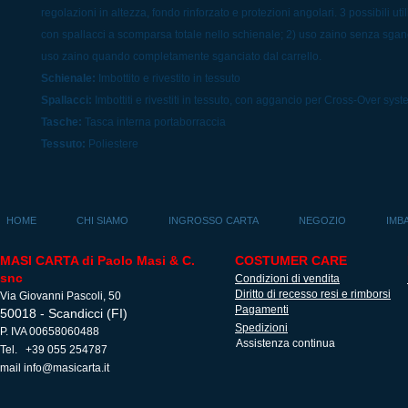
regolazioni in altezza, fondo rinforzato e protezioni angolari. 3 possibili utili
con spallacci a scomparsa totale nello schienale; 2) uso zaino senza sganci
uso zaino quando completamente sganciato dal carrello.
Schienale:
Imbottito e rivestito in tessuto
Spallacci:
Imbottiti e rivestiti in tessuto, con aggancio per Cross-Over sys
Tasche:
Tasca interna portaborraccia
Tessuto:
Poliestere
HOME
CHI SIAMO
INGROSSO CARTA
NEGOZIO
IMB
MASI CARTA di Paolo Masi & C.
COSTUMER CARE
snc
Condizioni di vendita
Diritto di recesso resi e rimborsi
Via Giovanni Pascoli, 50
Pagamenti
50018 - Scandicci (FI)
Spedizioni
P. IVA 00658060488
Assistenza continua
Tel. +39 055 254787
mail
info@masicarta.it