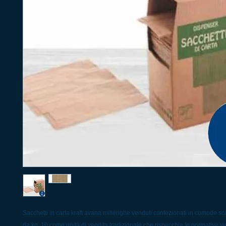
Sacchetti in carta kraft avana millerighe venduti confezionati in comode s
da kg. 10 come unità di vendita tradizionale che rispecchia le normative vig