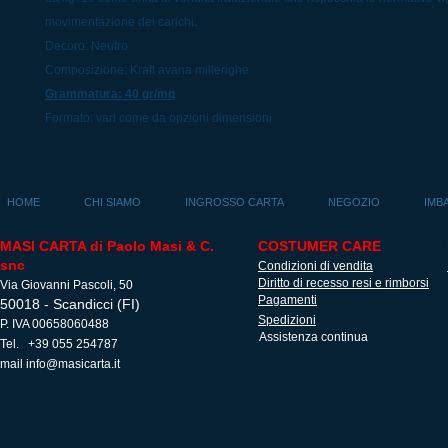
movimentazione dei carichi.
Decoro: Neutro
Composizione: Kraft avana millerighe
Grammatura: 40 gr/mq
Formato: vari come da opzioni dimensioni
HOME
CHI SIAMO
INGROSSO CARTA
NEGOZIO
IMB
MASI CARTA di Paolo Masi & C.
COSTUMER CARE
snc
Condizioni di vendita
Diritto di recesso resi e rimborsi
Via Giovanni Pascoli, 50
Pagamenti
50018 - Scandicci (FI)
Spedizioni
P. IVA 00658060488
Assistenza continua
Tel. +39 055 254787
mail
info@masicarta.it