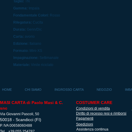
Taglio:
TN
Gamma:
Impala
Fondamentale Colori
: Rosso
Rilegatura:
Cucita
Durata:
Genn/Dic
Carta:
avorio
Edizione:
Italiano
Formato:
Mini-XS
Impaginazione:
Settimanale
Materiale:
Vinile riciclato
HOME
CHI SIAMO
INGROSSO CARTA
NEGOZIO
IMB
MASI CARTA di Paolo Masi & C.
COSTUMER CARE
snc
Condizioni di vendita
Diritto di recesso resi e rimborsi
Via Giovanni Pascoli, 50
Pagamenti
50018 - Scandicci (FI)
Spedizioni
P. IVA 00658060488
Assistenza continua
Tel. +39 055 254787