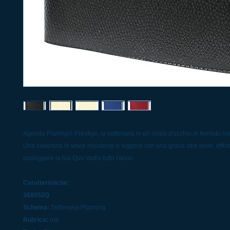
Agenda Planing® Prestige, la settimana in un colpo d'occhio in formato mi
Una copertina in vinile resistente e leggera con una grana stile pelle, effett
proteggere la tua Quo Vadis tutto l'anno.
Caratteristiche:
368052Q
Schema:
Settimana Planning
Rubrica:
rub