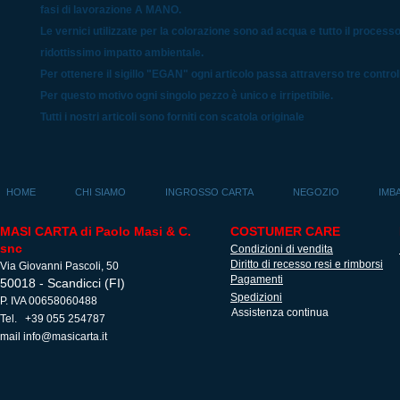
fasi di lavorazione A MANO.
Le vernici utilizzate per la colorazione sono ad acqua e tutto il process
ridottissimo impatto ambientale.
Per ottenere il sigillo "EGAN" ogni articolo passa attraverso tre controlli
Per questo motivo ogni singolo pezzo è unico e irripetibile.
Tutti i nostri articoli sono forniti con scatola originale
HOME
CHI SIAMO
INGROSSO CARTA
NEGOZIO
IMB
MASI CARTA di Paolo Masi & C.
COSTUMER CARE
snc
Condizioni di vendita
Diritto di recesso resi e rimborsi
Via Giovanni Pascoli, 50
Pagamenti
50018 - Scandicci (FI)
Spedizioni
P. IVA 00658060488
Assistenza continua
Tel. +39 055 254787
mail
info@masicarta.it