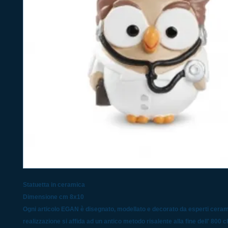
Statuetta in ceramica
Dimensione cm 8x10
Ogni articolo EGAN è disegnato, modellato e decorato da esperti cerami
realizzazione si affida ad un antico metodo risalente alla fine dell' 800