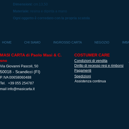
Dimensioni:
cm.13,50
Materiale:
resina e dipinta a mano
Ogni oggetto è corredato con la propria scatola
HOME
CHI SIAMO
INGROSSO CARTA
NEGOZIO
IMB
MASI CARTA di Paolo Masi & C.
COSTUMER CARE
snc
Condizioni di vendita
Diritto di recesso resi e rimborsi
Via Giovanni Pascoli, 50
Pagamenti
50018 - Scandicci (FI)
Spedizioni
P. IVA 00658060488
Assistenza continua
Tel. +39 055 254787
mail
info@masicarta.it