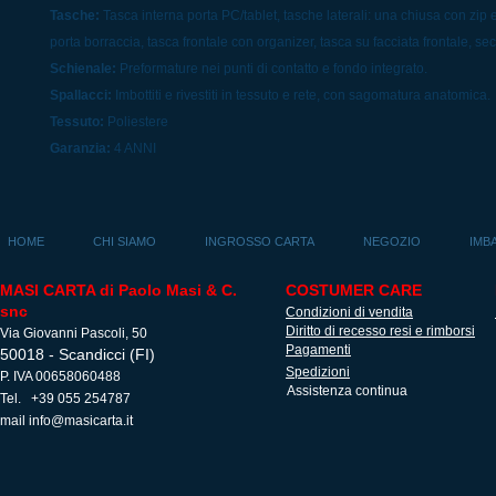
Tasche:
Tasca interna porta PC/tablet, tasche laterali: una chiusa con zip 
porta borraccia, tasca frontale con organizer, tasca su facciata frontale, sec
Schienale:
Preformature nei punti di contatto e fondo integrato.
Spallacci:
Imbottiti e rivestiti in tessuto e rete, con sagomatura anatomica.
Tessuto:
Poliestere
Garanzia:
4 ANNI
HOME
CHI SIAMO
INGROSSO CARTA
NEGOZIO
IMB
MASI CARTA di Paolo Masi & C.
COSTUMER CARE
snc
Condizioni di vendita
Diritto di recesso resi e rimborsi
Via Giovanni Pascoli, 50
Pagamenti
50018 - Scandicci (FI)
Spedizioni
P. IVA 00658060488
Assistenza continua
Tel. +39 055 254787
mail
info@masicarta.it