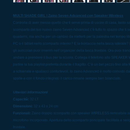
MULTI SHADE GIRL | Zaino Seven Advanced con Speaker Wireless
Controlla di aver messo quello che ti serve prima di uscire di casa, tanto s
scomparto del tuo nuovo zaino Seven Advanced c’è tutto lo spazio che ti ser
quaderni, ma anche per un cambio da metterti per la palestra nel tempo lib
PC o il tablet nello scomparto interno? E la borraccia nella tasca laterale
gli auricolari puoi inserirli nell’organizer della tasca frontale. Ora puoi tra
andare a prendere il bus per la scuola. Collega il telefono allo SPEAKER
partire la tua playlist preferita durante il tragitto. C’è un bel pezzo fino all
a schienale e spallacci confortevoli, lo zaino Advanced è molto comodo da
spalle e con il fondo integrato il carico rimane sempre ben bilanciato.
Ulteriori informazioni
Capacità:
32 LT
Dimensioni:
32 x 43 x 24 cm
Funzionali:
Zaino doppio scomparto con speaker WIRELESS removibile su
microfono incorporato. Apertura dello scomparto principale facilitata e serig
frontale.