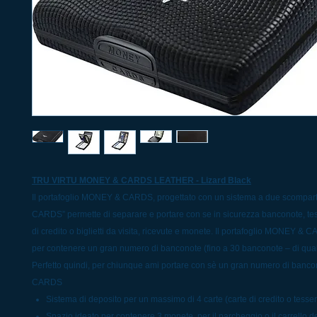
TRU VIRTU MONEY & CARDS LEATHER - Lizard Black
Il portafoglio MONEY & CARDS, progettato con un sistema a due scompa
CARDS” permette di separare e portare con se in sicurezza banconote, te
di credito o biglietti da visita, ricevute e monete. Il portafoglio MONEY & 
per contenere un gran numero di banconote (fino a 30 banconote – di quals
Perfetto quindi, per chiunque ami portare con sè un gran numero di banco
CARDS
Sistema di deposito per un massimo di 4 carte (carte di credito o tesser
Spazio ideato per contenere 3 monete, per il parcheggio o il carrello d