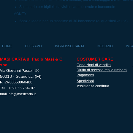
Scomparto per biglietti da visita, carte, ricevute e banconote
MONEY
Spazio ideato per un massimo di 30 banconote (di qualsiasi valuta)
HOME
CHI SIAMO
INGROSSO CARTA
NEGOZIO
IMB
MASI CARTA di Paolo Masi & C.
COSTUMER CARE
snc
Condizioni di vendita
Diritto di recesso resi e rimborsi
Via Giovanni Pascoli, 50
Pagamenti
50018 - Scandicci (FI)
Spedizioni
P. IVA 00658060488
Assistenza continua
Tel. +39 055 254787
mail
info@masicarta.it