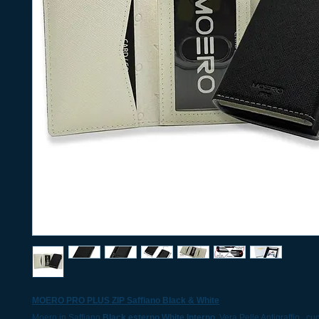
MOERO PRO PLUS ZIP Saffiano Black & White
Moero in Saffiano
Black esterno White Interno
, Vera Pelle Antigraffio , cu