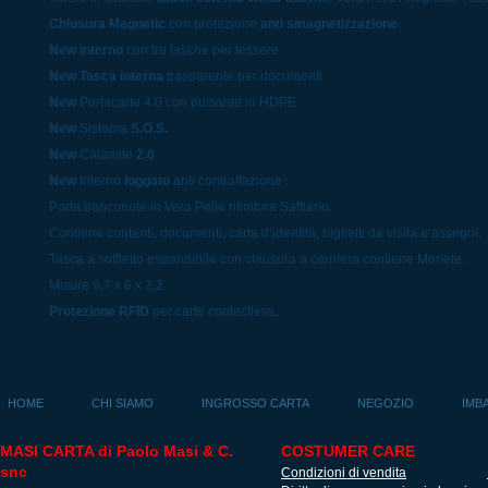
Chiusura Magnetic
con protezione
anti smagnetizzazione
.
New interno
con tre tasche per tessere
New Tasca interna
trasparente per documenti
New
Portacarte 4.0 con pulsante in HDPE
New
Sistema
S.O.S.
New
Calamite
2.0
New
Interno
loggato
anti contraffazione
Porta banconote in Vera Pelle rifinitura Saffiano.
Contiene contanti, documenti, carta d’identità, biglietti da visita e assegni.
Tasca a soffietto espandibile con chiusura a cerniera contiene Monete.
Misure 9,7 x 6 x 2,2
Protezione RFID
per carte contactless.
HOME
CHI SIAMO
INGROSSO CARTA
NEGOZIO
IMB
MASI CARTA di Paolo Masi & C.
COSTUMER CARE
snc
Condizioni di vendita