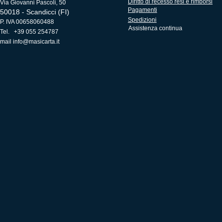
Diritto di recesso resi e rimborsi
Via Giovanni Pascoli, 50
Pagamenti
50018 - Scandicci (FI)
Spedizioni
P. IVA 00658060488
Assistenza continua
Tel. +39 055 254787
mail
info@masicarta.it