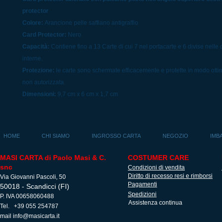
protector
Colore:
Arancione pelle saffiano antigraffio
Card Protector:
Nero
Capacità:
Contiene fino a 13 Carte di cui 7 nel portacarte e 6 divise nelle
interne.
Protezione:
le carte sono schermate efficacemente e protette in modo ottim
non autorizzata.
Dimensioni:
9,7 cm x 6 cm x 1,7 cm
HOME
CHI SIAMO
INGROSSO CARTA
NEGOZIO
IMB
MASI CARTA di Paolo Masi & C.
COSTUMER CARE
snc
Condizioni di vendita
Diritto di recesso resi e rimborsi
Via Giovanni Pascoli, 50
Pagamenti
50018 - Scandicci (FI)
Spedizioni
P. IVA 00658060488
Assistenza continua
Tel. +39 055 254787
mail
info@masicarta.it