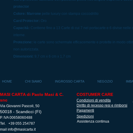
protector
Colore: Marrone
pelle luxury con stampa coccodrillo
Card Protector:
Oro
Capacità:
Contiene fino a 13 Carte di cui 7 nel portacarte e 6 divise nelle
interne.
Protezione:
le carte sono schermate efficacemente e protette in modo ottim
non autorizzata.
Dimensioni:
9,7 cm x 6 cm x 1,7 cm
HOME
CHI SIAMO
INGROSSO CARTA
NEGOZIO
IMB
MASI CARTA di Paolo Masi & C.
COSTUMER CARE
snc
Condizioni di vendita
Diritto di recesso resi e rimborsi
Via Giovanni Pascoli, 50
Pagamenti
50018 - Scandicci (FI)
Spedizioni
P. IVA 00658060488
Assistenza continua
Tel. +39 055 254787
mail
info@masicarta.it