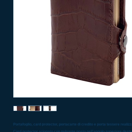
Portafoglio, card protector, portacarte di credito e porta tessere realizz
Card protector azionato con pulsante posto nell'angolo superiore destr