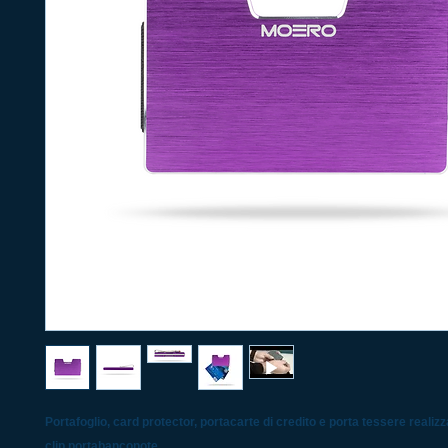
Portafoglio, card protector, portacarte di credito e porta tessere realizza
clip portabanconote