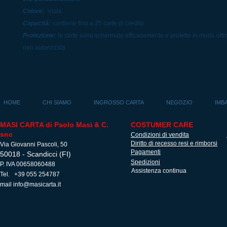
Colore:
Viola
Capacità:
contiene fino a 25 carte di credito
Protezione:
le carte sono schermate efficacemente e protette in modo ottim
non autorizzata.
HOME
CHI SIAMO
INGROSSO CARTA
NEGOZIO
IMB
MASI CARTA di Paolo Masi & C.
COSTUMER CARE
snc
Condizioni di vendita
Diritto di recesso resi e rimborsi
Via Giovanni Pascoli, 50
Pagamenti
50018 - Scandicci (FI)
Spedizioni
P. IVA 00658060488
Assistenza continua
Tel. +39 055 254787
mail
info@masicarta.it