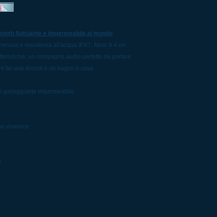
uetooth fluttuante e impermeabile al mondo
.
ommosa e resistenza all'acqua IPX7, Mino X è un
atteristiche, un compagno audio perfetto da portare
re fai una doccia o un bagno a casa.
h® galleggiante impermeabile
no vivavoce
o