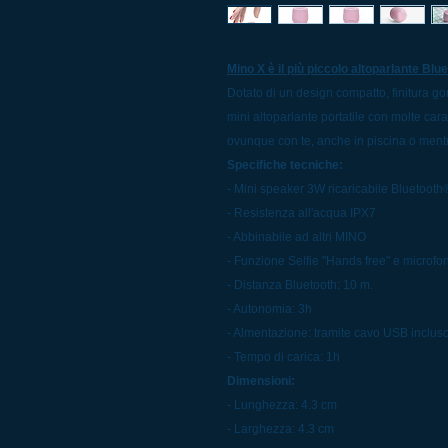
Mino X è il più piccolo altoparlante Bl
Dotato di un design compatto, finitura g
mini altoparlante portatile con molte car
ovunque con te, anche in piscina o ment
Specifiche tecniche:
- Mini speaker 3W ricaricabile Bluetoot
- Resistenza all'acqua IPX7
- Abbinabile ad altri MINO
- Funzione Selfie "Hands free" e microfo
- Distanza Bluetooth: 10 m.
- Autonomia: 3h
- Almentazione: tramite cavo USB inclus
- Tempo di carica: 1h
Dimensioni:
- Lunghezza: 4.3 cm
- Larghezza: 4.3 cm