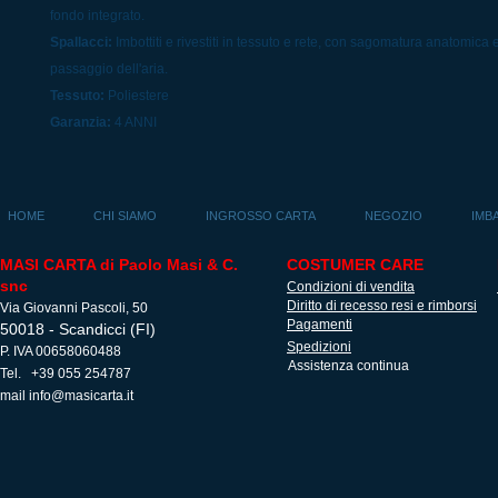
fondo integrato.
Spallacci:
Imbottiti e rivestiti in tessuto e rete, con sagomatura anatomica e
passaggio dell'aria.
Tessuto:
Poliestere
Garanzia:
4 ANNI
HOME
CHI SIAMO
INGROSSO CARTA
NEGOZIO
IMB
MASI CARTA di Paolo Masi & C.
COSTUMER CARE
snc
Condizioni di vendita
Diritto di recesso resi e rimborsi
Via Giovanni Pascoli, 50
Pagamenti
50018 - Scandicci (FI)
Spedizioni
P. IVA 00658060488
Assistenza continua
Tel. +39 055 254787
mail
info@masicarta.it