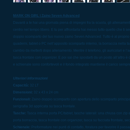
MARK ON GIRL | Zaino Seven Advanced
Davanti a te hai una giornata piena di impegni fra la scuola, gli allenamenti
centro nel tempo libero. E tu per affrontarla hai messo tutto quello che ti s
doppio scomparto del tuo nuovo zaino Seven Advanced. Tutto è al proprio p
quaderni, tablet o PC nell’apposito scomparto interno, la borraccia nella tas
cambio da metterti dopo allenamento. Mentre il telefono, gli auricolari e l
tasca frontale con organizer. E poi sai che spostarti da un posto all’altro è
e schienale sono confortevoli e il fondo integrato mantiene il carico sempr
Ulteriori informazioni
Capacità:
32 LT
Dimensioni:
32 x 43 x 24 cm
Funzionali:
Zaino doppio scomparto con apertura dello scomparto principale
serigrafia 3d applicata su tasca frontale.
Tasche:
Tasca interna porta PC/tablet, tasche laterali: una chiusa con zip 
porta borraccia, tasca frontale con organizer, tasca su facciata frontale, sec
Schienale:
Preformature nei punti di contatto, foratura per favorire il passa