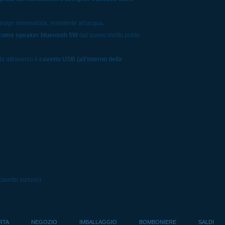
design minimalista, resistente all'acqua
.
come speaker bluetooth 5W
dal suono molto pulito
a attraverso il
cavetto USB (all'interno della
cavetto incluso)
RTA
NEGOZIO
IMBALLAGGIO
BOMBONIERE
SALDI