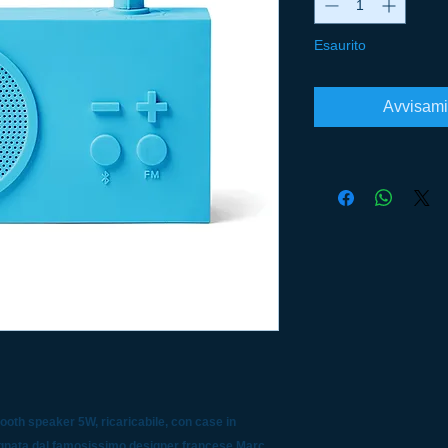
Esaurito
Avvisami
tooth speaker 5W, ricaricabile, con case in
segnata dal famosissimo designer francese Marc