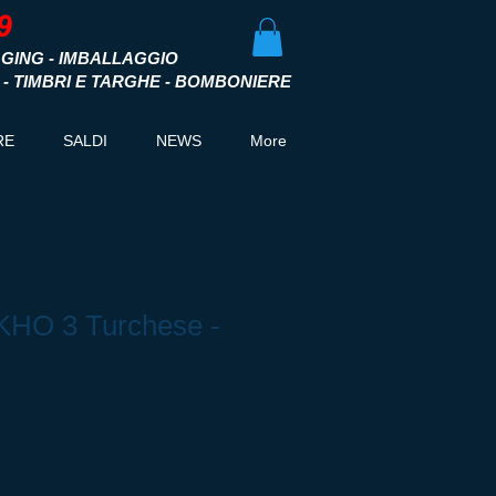
GING - IMBALLAGGIO
I - TIMBRI E TARGHE - BOMBONIERE
RE
SALDI
NEWS
More
HO 3 Turchese -