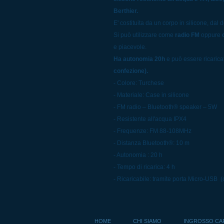
Berthier.
E' costituita da un corpo in silicone, dal 
Si può utilizzare come
radio FM
oppure
e piacevole.
Ha autonomia 20h
e può essere ricaricat
confezione).
- Colore: Turchese
- Materiale: Case in silicone
- FM radio – Bluetooth® speaker – 5W
- Resistente all'acqua IPX4
- Frequenze: FM 88-108MHz
- Distanza Bluetooth®: 10 m
- Autonomia : 20 h
- Tempo di ricarica: 4 h
- Ricaricabile: tramite porta Micro-USB (
HOME
CHI SIAMO
INGROSSO CA