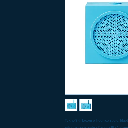
Tykho 3 di Lexon è l'iconica radio, blue
silicone resistente all'acqua IPX4, di