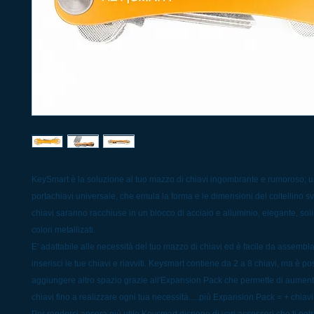
KeySmart è la soluzione al tuo mazzo di chiavi ingombrante e rumoroso; u
portachiavi universale, che emula la forma e le dimensioni del coltellino svi
chiavi saranno racchiuse in un blocco di acciaio e alluminio, elegante, soli
colori metallizati.
E' adattabile alle necessità del tuo mazzo di chiavi ed è facile da assemblare:
inserisci le tue chiavi e riavviti. Keysmart contiene da 2 a 8 chiavi, ma è pos
aggiungere altro spazio grazie all'Expansion Pack che permette di aumenta
chiavi fino a realizzare ogni tua necessità.....più Expansion Pack = + chiavi