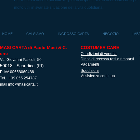
Per rendersi ancora più utile Keysmart dispone di vari accessori che ti pot
molto utili in svariate situazione della vita quotidiana.
HOME
CHI SIAMO
INGROSSO CARTA
NEGOZIO
IMB
MASI CARTA di Paolo Masi & C.
COSTUMER CARE
snc
Condizioni di vendita
Diritto di recesso resi e rimborsi
Via Giovanni Pascoli, 50
Pagamenti
50018 - Scandicci (FI)
Spedizioni
P. IVA 00658060488
Assistenza continua
Tel. +39 055 254787
mail
info@masicarta.it