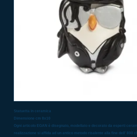
Statuetta in ceramica
Dimensione cm 8x10
Ogni articolo EGAN è disegnato, modellato e decorato da esperti cerami
realizzazione si affida ad un antico metodo risalente alla fine dell' 800