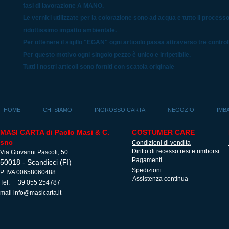
fasi di lavorazione A MANO.
Le vernici utilizzate per la colorazione sono ad acqua e tutto il process
ridottissimo impatto ambientale.
Per ottenere il sigillo "EGAN" ogni articolo passa attraverso tre controlli
Per questo motivo ogni singolo pezzo è unico e irripetibile.
Tutti i nostri articoli sono forniti con scatola originale
HOME
CHI SIAMO
INGROSSO CARTA
NEGOZIO
IMB
MASI CARTA di Paolo Masi & C.
COSTUMER CARE
snc
Condizioni di vendita
Diritto di recesso resi e rimborsi
Via Giovanni Pascoli, 50
Pagamenti
50018 - Scandicci (FI)
Spedizioni
P. IVA 00658060488
Assistenza continua
Tel. +39 055 254787
mail
info@masicarta.it