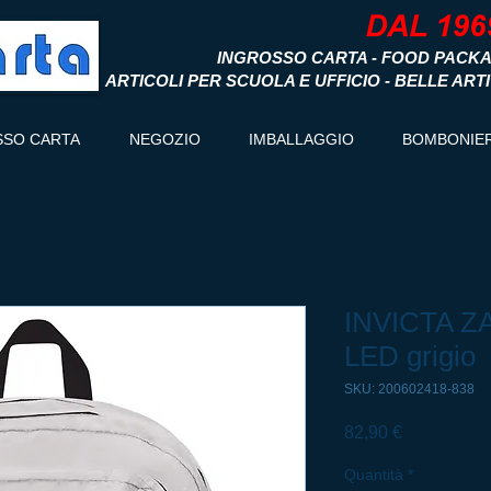
INGROSSO CARTA - FOOD PACKA
ARTICOLI PER SCUOLA E UFFICIO - BELLE ART
SSO CARTA
NEGOZIO
IMBALLAGGIO
BOMBONIE
INVICTA Z
LED grigio
SKU: 200602418-838
Prezzo
82,90 €
Quantità
*