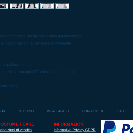
ndo rinforzato, tirazip con cordino personalizzato
ale incorporato con accensione on/off tramite
.
sottospallaccio in rete.
mparto interno porta PC e tasche laterali porta
ficato "GRS"
RTA
NEGOZIO
IMBALLAGGIO
BOMBONIERE
SALDI
COSTUMER CARE
INFORMAZIONI
ondizioni di vendita
Informativa Privacy GDPR