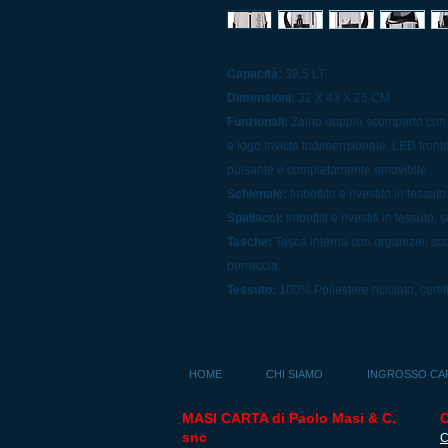
Capacità:
39,5 LT
Dimensioni:
32 X 43 X 25 CM
Funzionali:
Zaino doppio scomparto con fo
e logo Invicta tridimensionale. LED front
pulsante e completamente amovibile.
Schienale:
Imbottito e rivestito in tessuto
Spallacci:
Imbottiti e rivestiti in tessuto, 
Tasche:
Tasca interna con organizer, sco
borraccia.
Tessuto:
100% Poliestere riciclato, certi
HOME
CHI SIAMO
INGROSSO CA
MASI CARTA di Paolo Masi & C.
snc
C