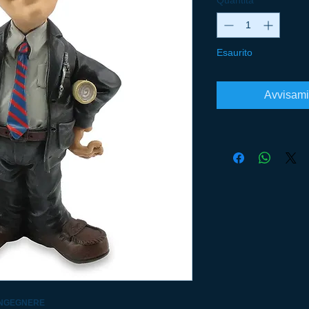
Quantità
*
Esaurito
Avvisami
i INGEGNERE