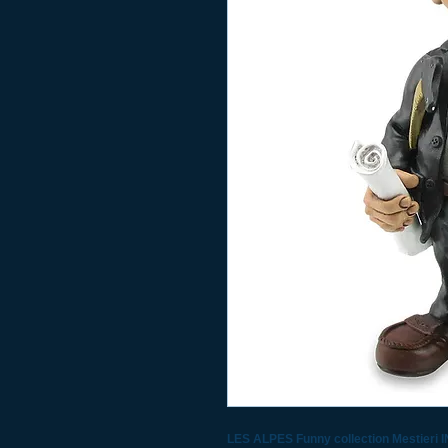
LES ALPES Funny collection Mestier