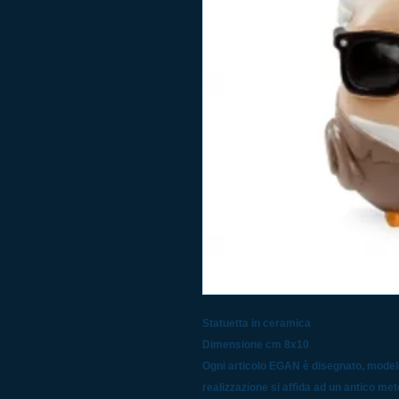
Statuetta in ceramica
Dimensione cm 8x10
Ogni articolo EGAN è disegnato, modell
realizzazione si affida ad un antico met