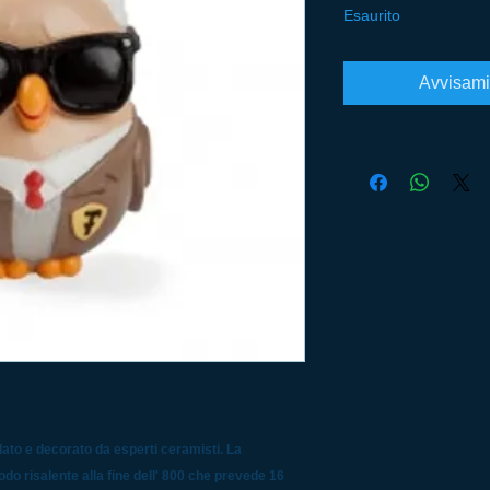
Esaurito
Avvisami
ato e decorato da esperti ceramisti. La
odo risalente alla fine dell' 800 che prevede 16