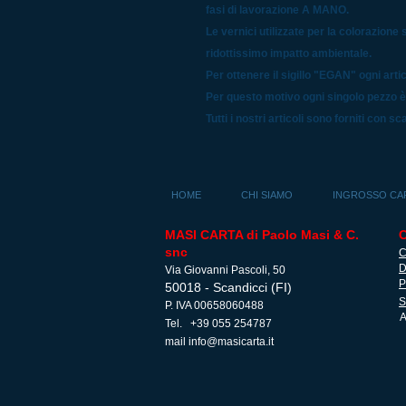
fasi di lavorazione A MANO.
Le vernici utilizzate per la colorazione
ridottissimo impatto ambientale.
Per ottenere il sigillo "EGAN" ogni artic
Per questo motivo ogni singolo pezzo è u
Tutti i nostri articoli sono forniti con sc
HOME
CHI SIAMO
INGROSSO CA
MASI CARTA di Paolo Masi & C.
snc
C
D
Via Giovanni Pascoli, 50
P
50018 - Scandicci (FI)
S
P. IVA 00658060488
A
Tel. +39 055 254787
mail
info@masicarta.it