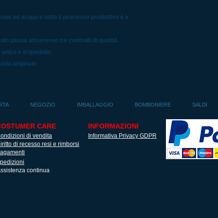
 sono ad acqua e tutto il processo produttivo è a
olo passa attraverso tre controlli di qualità.
nico e irripetibile.
atola originale
RTA
NEGOZIO
IMBALLAGGIO
BOMBONIERE
SALDI
COSTUMER CARE
INFORMAZIONI
ondizioni di vendita
Informativa Privacy GDPR
iritto di recesso resi e rimborsi
agamenti
pedizioni
ssistenza continua