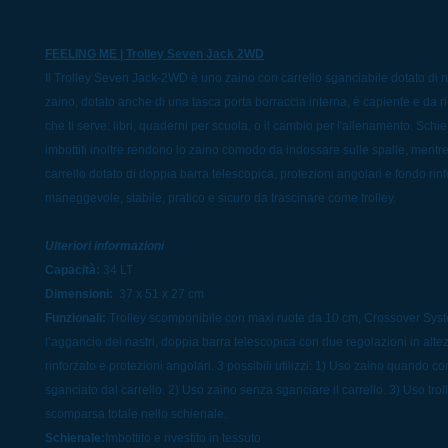
FEELING ME | Trolley Seven Jack 2WD
Il Trolley Seven Jack-2WD è uno zaino con carrello sganciabile dotato di 
zaino, dotato anche di una tasca porta borraccia interna, è capiente e da 
che ti serve: libri, quaderni per scuola, o il cambio per l'allenamento. Schi
imbottiti inoltre rendono lo zaino comodo da indossare sulle spalle, mentre
carrello dotato di doppia barra telescopica, protezioni angolari e fondo rin
maneggevole, stabile, pratico e sicuro da trascinare come trolley.
Ulteriori informazioni
Capacità:
34 LT
Dimensioni:
37 x 51 x 27 cm
Funzionali:
Trolley scomponibile con maxi ruote da 10 cm, Crossover Syst
l’aggancio dei nastri, doppia barra telescopica con due regolazioni in alte
rinforzato e protezioni angolari. 3 possibili utilizzi: 1) Uso zaino quando 
sganciato dal carrello. 2) Uso zaino senza sganciare il carrello. 3) Uso trol
scomparsa totale nello schienale.
Schienale:
Imbottito e rivestito in tessuto