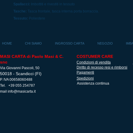
Spallacci:
Imbottiti e rivestiti in tessuto
Tasche:
Tasca frontale, tasca interna porta borraccia.
Tessuto:
Poliestere
HOME
CHI SIAMO
INGROSSO CARTA
NEGOZIO
IMB
MASI CARTA di Paolo Masi & C.
COSTUMER CARE
snc
Condizioni di vendita
Diritto di recesso resi e rimborsi
Via Giovanni Pascoli, 50
Pagamenti
50018 - Scandicci (FI)
Spedizioni
P. IVA 00658060488
Assistenza continua
Tel. +39 055 254787
mail
info@masicarta.it