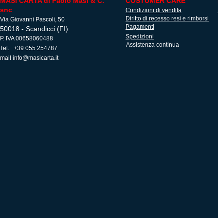
MASI CARTA di Paolo Masi & C.
COSTUMER CARE
snc
Condizioni di vendita
Diritto di recesso resi e rimborsi
Via Giovanni Pascoli, 50
Pagamenti
50018 - Scandicci (FI)
Spedizioni
P. IVA 00658060488
Assistenza continua
Tel. +39 055 254787
mail
info@masicarta.it