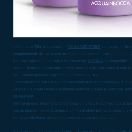
La borraccia Zitto Acquainbocca è
ECO COMPATIBILE
; realizzata in silic
completamente riciclabile con un impatto sull'ambiente praticamente irrile
Il silicone con cui è realizzata è estremamente
IGIENICO
biocompatibile, i
tossico, sterilizzabile con ogni sistema, inibisce la proliferazione di batteri,
UV. È ipoallergenico e non contiene bisfenolo-A (BPA).
La resistenza del silicone alle forti variazioni della temperatura (-40°C + 2
detergenti e all’abrasione è veramente notevole e rende la borraccia part
DURATURA.
Un ingegnoso sistema "pop up" permette di ripiegare la borraccia così da e
con un minimo ingombro; dotata di un moschettone in tinta permette di att
borraccia alla borsa, allo zaino o ovunque possa essere comodo.
In cinque splendidi colori questa borraccia può essere chiusa una volta util