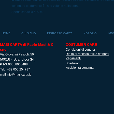
contenuto e ridurre così il suo volume nella borsa.
Aperta capacità 500 ml.
HOME
CHI SIAMO
INGROSSO CARTA
NEGOZIO
IMB
MASI CARTA di Paolo Masi & C.
COSTUMER CARE
snc
Condizioni di vendita
Diritto di recesso resi e rimborsi
Via Giovanni Pascoli, 50
Pagamenti
50018 - Scandicci (FI)
Spedizioni
P. IVA 00658060488
Assistenza continua
Tel. +39 055 254787
mail
info@masicarta.it