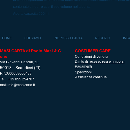
contenuto e ridurre così il suo volume nella borsa.
Aperta capacità 500 ml.
HOME
CHI SIAMO
INGROSSO CARTA
NEGOZIO
IMB
MASI CARTA di Paolo Masi & C.
COSTUMER CARE
snc
Condizioni di vendita
Diritto di recesso resi e rimborsi
Via Giovanni Pascoli, 50
Pagamenti
50018 - Scandicci (FI)
Spedizioni
P. IVA 00658060488
Assistenza continua
Tel. +39 055 254787
mail
info@masicarta.it