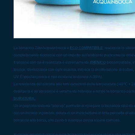
La borraccia Zitto Acquainbocca è
ECO COMPATIBILE
; realizzata in silic
completamente riciclabile con un impatto sull'ambiente praticamente irrile
Il silicone con cui è realizzata è estremamente
IGIENICO
biocompatibile, i
tossico, sterilizzabile con ogni sistema, inibisce la proliferazione di batteri,
UV. È ipoallergenico e non contiene bisfenolo-A (BPA).
La resistenza del silicone alle forti variazioni della temperatura (-40°C + 2
detergenti e all’abrasione è veramente notevole e rende la borraccia part
DURATURA.
Un ingegnoso sistema "pop up" permette di ripiegare la borraccia così da e
con un minimo ingombro; dotata di un moschettone in tinta permette di att
borraccia alla borsa, allo zaino o ovunque possa essere comodo.
In cinque splendidi colori questa borraccia può essere chiusa una volta util