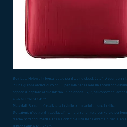
Bombata Nylon
è la borsa ideale per il tuo notebook 15,6”. Disegnata in It
in una grande varietà di colori. E’ pensata per essere un accessorio dinam
capace di ospitare al suo interno un notebook 15,6”, caricabatterie, acces
CARATTERISTICHE:
Materiali:
Bombata è realizzata in vinile e le maniglie sono in silicone.
Dotazioni:
E' dotata di tracolla; all'interno ci sono fasce con velcro per ferm
tasche portadocumenti e 1 tasca con zip e una tasca esterna di facile acce
Dimensioni:
43x33x7 cm.