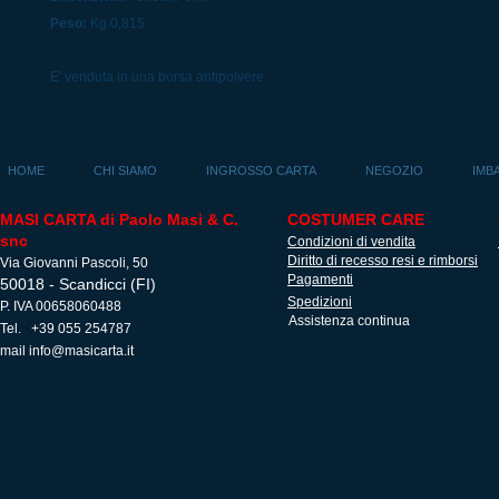
Peso:
Kg.0,815
E' venduta in una borsa antipolvere.
HOME
CHI SIAMO
INGROSSO CARTA
NEGOZIO
IMB
MASI CARTA di Paolo Masi & C.
COSTUMER CARE
snc
Condizioni di vendita
Diritto di recesso resi e rimborsi
Via Giovanni Pascoli, 50
Pagamenti
50018 - Scandicci (FI)
Spedizioni
P. IVA 00658060488
Assistenza continua
Tel. +39 055 254787
mail
info@masicarta.it