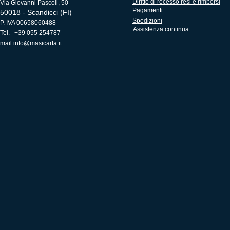
Diritto di recesso resi e rimborsi
Via Giovanni Pascoli, 50
Pagamenti
50018 - Scandicci (FI)
Spedizioni
P. IVA 00658060488
Assistenza continua
Tel. +39 055 254787
mail
info@masicarta.it