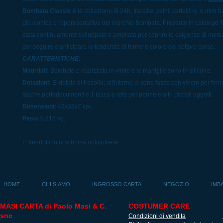
Bombata Classic
è la collezione di 24h, tracolle, zaini, cartelline, e mini
più iconica e rappresentativa del marchio Bombata. Presente in catalogo fin
stata continuamente sviluppata e ampliata per coprire le esigenze di merc
per seguire e anticipare le tendenze di forme e colore del settore borse.
CARATTERISTICHE:
Materiali:
Bombata è realizzata in vinile e le maniglie sono in silicone.
Dotazioni:
E' dotata di tracolla; all'interno ci sono fasce con velcro per ferm
tasche portadocumenti e 1 tasca a rete per penne e altri piccoli oggetti.
Dimensioni:
43x33x7 cm.
Peso:
0,815 kg.
E' venduta in una borsa antipolvere.
HOME
CHI SIAMO
INGROSSO CARTA
NEGOZIO
IMB
MASI CARTA di Paolo Masi & C.
COSTUMER CARE
snc
Condizioni di vendita