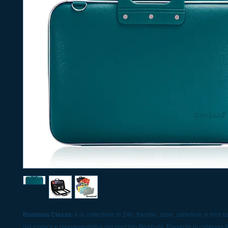
Bombata Classic
è la collezione di 24h, tracolle, zaini, cartelline, e mini
più iconica e rappresentativa del marchio Bombata. Presente in catalogo fin