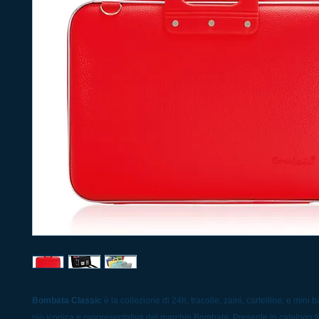
Bombata Classic
è la collezione di 24h, tracolle, zaini, cartelline, e mini
più iconica e rappresentativa del marchio Bombata. Presente in catalogo fin