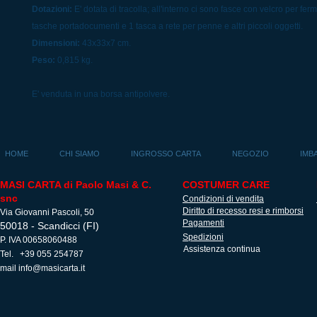
Dotazioni:
E' dotata di tracolla; all'interno ci sono fasce con velcro per ferm
tasche portadocumenti e 1 tasca a rete per penne e altri piccoli oggetti.
Dimensioni:
43x33x7 cm.
Peso:
0,815 kg.
E' venduta in una borsa antipolvere.
HOME
CHI SIAMO
INGROSSO CARTA
NEGOZIO
IMB
MASI CARTA di Paolo Masi & C.
COSTUMER CARE
snc
Condizioni di vendita
Diritto di recesso resi e rimborsi
Via Giovanni Pascoli, 50
Pagamenti
50018 - Scandicci (FI)
Spedizioni
P. IVA 00658060488
Assistenza continua
Tel. +39 055 254787
mail
info@masicarta.it