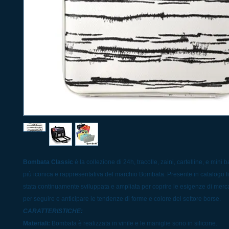
Bombata Classic
è la collezione di 24h, tracolle, zaini, cartelline, e mini
più iconica e rappresentativa del marchio Bombata. Presente in catalogo fin
stata continuamente sviluppata e ampliata per coprire le esigenze di merc
per seguire e anticipare le tendenze di forme e colore del settore borse.
CARATTERISTICHE:
Materiali:
Bombata è realizzata in vinile e le maniglie sono in silicone.