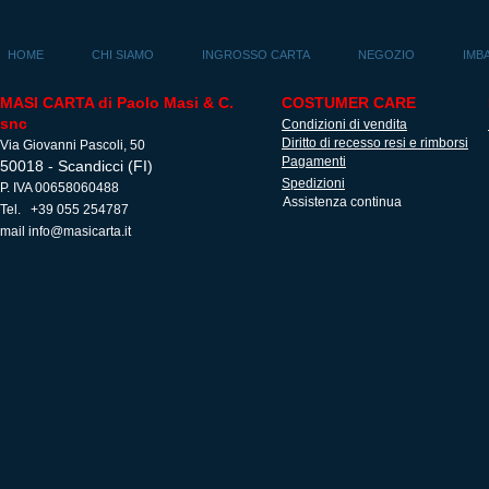
HOME
CHI SIAMO
INGROSSO CARTA
NEGOZIO
IMB
MASI CARTA di Paolo Masi & C.
COSTUMER CARE
snc
Condizioni di vendita
Diritto di recesso resi e rimborsi
Via Giovanni Pascoli, 50
Pagamenti
50018 - Scandicci (FI)
Spedizioni
P. IVA 00658060488
Assistenza continua
Tel. +39 055 254787
mail
info@masicarta.it