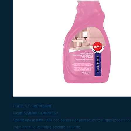
PREZZO E SPEDIZIONE
€/cad. 5,50 IVA COMPRESA
Spedizione in tutta Italia con corriere espresso
, costo di spedizione ec
calcolare su quantitativo prodotto richiesto.