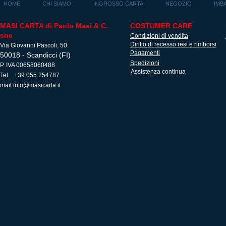
HOME
CHI SIAMO
INGROSSO CARTA
NEGOZIO
IMB
MASI CARTA di Paolo Masi & C.
COSTUMER CARE
snc
Condizioni di vendita
Diritto di recesso resi e rimborsi
Via Giovanni Pascoli, 50
Pagamenti
50018 - Scandicci (FI)
Spedizioni
P. IVA 00658060488
Assistenza continua
Tel. +39 055 254787
mail
info@masicarta.it