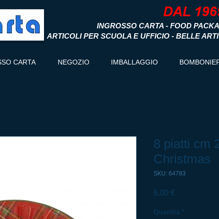
INGROSSO CARTA - FOOD PACKA
ARTICOLI PER SCUOLA E UFFICIO - BELLE ART
SSO CARTA
NEGOZIO
IMBALLAGGIO
BOMBONIE
8 piatti cm 
Christmas
SKU: 64783
Prezzo
6,00 €
Quantità
*