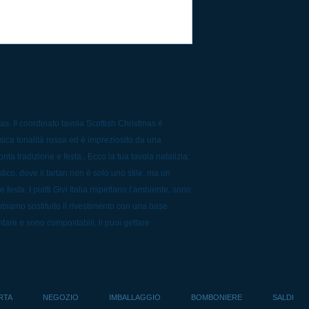
as. Il coordinato tavola Scottish Christmas è
ssica tonalità rossa ed è impreziosito da una
nta tradizione e festa.. Ecco la tua tavola natalizia:
tico, dove il tartan non è solo uno stile, ma un
festa. I piatti Givi Italia rispettano l’ambiente, sono
 abbiamo sostituito il rivestimento con una base
tare e sono compostabili, li puoi gettare
RTA
NEGOZIO
IMBALLAGGIO
BOMBONIERE
SALDI