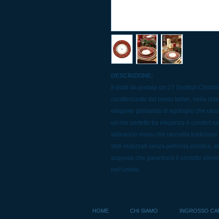
DESCRIZIONE:
8 piatti da portata cm 27 Scottish Christm
caratterizzato dal bordo tartan, nella cla
elegante ghirlanda di agrifoglio che racco
un mix perfetto tra eleganza e comfort rus
abbraccio visivo che racconta tradizione e 
stati realizzati senza pellicola plastica,
acquosa che garantisce il contatto alimen
nell’umido.
HOME
CHI SIAMO
INGROSSO CA