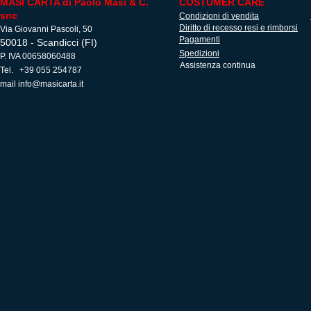
MASI CARTA di Paolo Masi & C.
COSTUMER CARE
snc
Condizioni di vendita
Diritto di recesso resi e rimborsi
Via Giovanni Pascoli, 50
Pagamenti
50018 - Scandicci (FI)
Spedizioni
P. IVA 00658060488
Assistenza continua
Tel. +39 055 254787
mail
info@masicarta.it