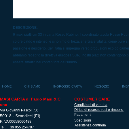
DESCRIZIONE:
6 maxi piatti cm 33 in carta Rosso Rubino. Il coordinato tavola Rosso Rubi
colore caldo e intenso, è sinonimo di forza, energia e vitalità, come pure 
passione e desiderio. Givi Italia si impegna verso produzioni ecologicament
abbiamo recepito la direttiva europea SUP, i nostri piatti non contengono 
essere smaltiti nel contenitore dell’umido.
HOME
CHI SIAMO
INGROSSO CARTA
NEGOZIO
IMB
MASI CARTA di Paolo Masi & C.
COSTUMER CARE
snc
Condizioni di vendita
Diritto di recesso resi e rimborsi
Via Giovanni Pascoli, 50
Pagamenti
50018 - Scandicci (FI)
Spedizioni
P. IVA 00658060488
Assistenza continua
Tel. +39 055 254787