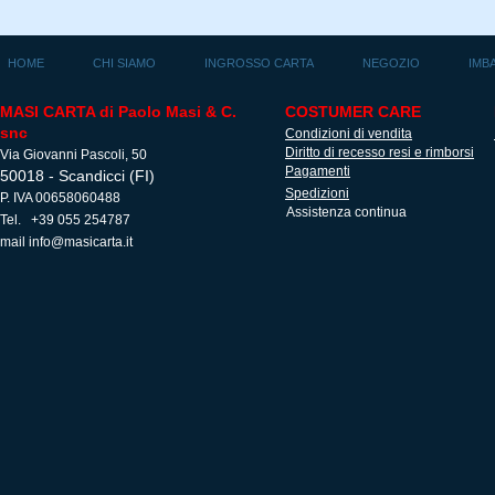
HOME
CHI SIAMO
INGROSSO CARTA
NEGOZIO
IMB
MASI CARTA di Paolo Masi & C.
COSTUMER CARE
snc
Condizioni di vendita
Diritto di recesso resi e rimborsi
Via Giovanni Pascoli, 50
Pagamenti
50018 - Scandicci (FI)
Spedizioni
P. IVA 00658060488
Assistenza continua
Tel. +39 055 254787
mail
info@masicarta.it